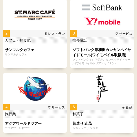
2
3
レストラン
サービス
カフェ・軽食他
携帯電話
サンマルクカフェ
ソフトバンク岸和田カンカンベイサ
サンマルクカフェ
イドモール(ワイモバイル取扱店)
ソフトバンクキシワダカンカンベイサイドモー
ル(ワイモバイルトリアツカイテン)
4
6
サービス
食品
旅行業
和菓子
アクアワールドツアー
昔造り 辻茂
アクアワールドツアー
ムカシヅクリ ツジモ