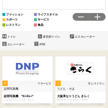
ファッション
ライフスタイル
スポーツ
サービス
レストラン
食品
トイレ
多目的トイレ
エスカレーター
エレベーター
ATM
0
1
サービス
レストラン
証明写真機
うどん・そば
証明写真機 ”Ki-Re-i”
大阪釆なりうどん きらく
ショウメイシャシンキ キレイ
オオサカハンナリウドン キラク