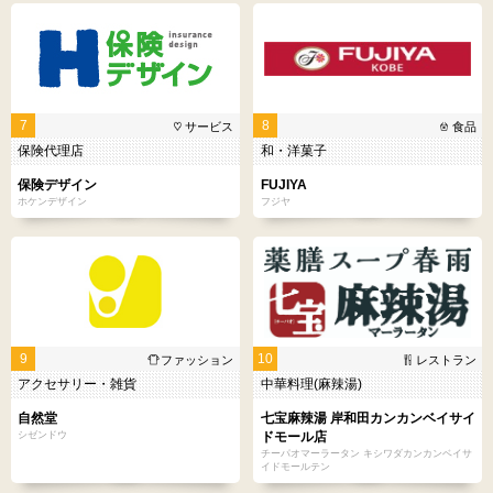
7
8
サービス
食品
保険代理店
和・洋菓子
保険デザイン
FUJIYA
ホケンデザイン
フジヤ
9
10
ファッション
レストラン
アクセサリー・雑貨
中華料理(麻辣湯)
自然堂
七宝麻辣湯 岸和田カンカンベイサイ
シゼンドウ
ドモール店
チーパオマーラータン キシワダカンカンベイサ
イドモールテン