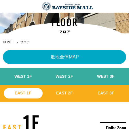
HOME
フロア
敷地全体
MAP
WEST 1F
WEST 2F
WEST 3F
EAST 1F
EAST 2F
EAST 3F
1F
EAST
Daily Zone