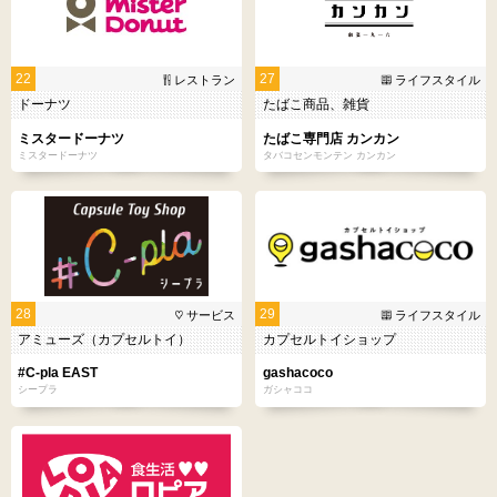
22
27
レストラン
ライフスタイル
ドーナツ
たばこ商品、雑貨
ミスタードーナツ
たばこ専門店 カンカン
ミスタードーナツ
タバコセンモンテン カンカン
28
29
サービス
ライフスタイル
アミューズ（カプセルトイ）
カプセルトイショップ
#C-pla EAST
gashacoco
シープラ
ガシャココ