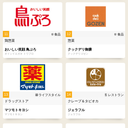
11
12
食品
食品
鶏惣菜
惣菜
おいしい笑顔 鳥ぷろ
クックデリ御膳
オイシイエガオ トリプロ
クックデリゴゼン
13
14
ライフスタイル
レストラン
ドラッグストア
クレープ＆タピオカ
マツモトキヨシ
ジェラフル
マツモトキヨシ
ジェラフル