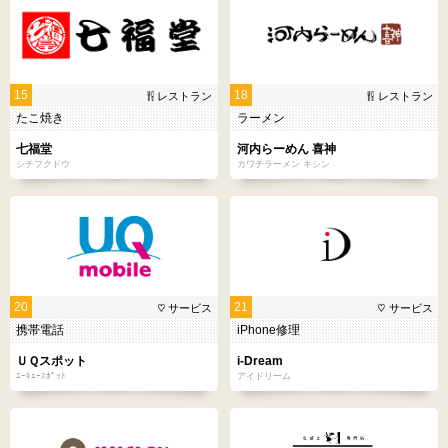
15
18
レストラン
レストラン
たこ焼き
ラーメン
七福堂
河内らーめん 喜神
シチフクドウ
カワチラーメン キシン
20
21
サービス
サービス
携帯電話
iPhone修理
ＵＱスポット
i-Dream
ﾕｰｷｭｰｽﾎﾟｯﾄ
アイドリーム