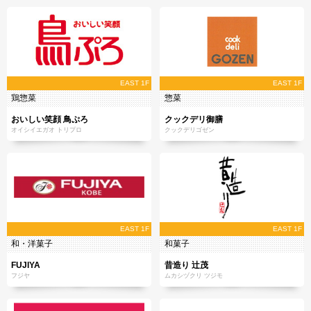
EAST 1F
EAST 1F
鶏惣菜
惣菜
おいしい笑顔 鳥ぷろ
クックデリ御膳
オイシイエガオ トリプロ
クックデリゴゼン
EAST 1F
EAST 1F
和・洋菓子
和菓子
FUJIYA
昔造り 辻茂
フジヤ
ムカシヅクリ ツジモ