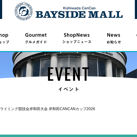
クライミング競技会岸和田大会 岸和田CANCANカップ2026