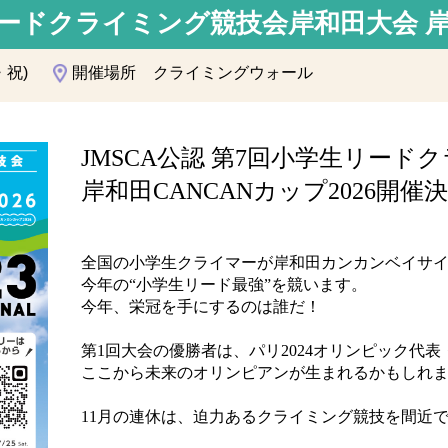
リードクライミング競技会岸和田大会 岸和
・祝)
開催場所
クライミングウォール
JMSCA
公認
第7回小学生リード
岸和田CANCANカップ2026開催
全国の小学生クライマーが岸和田カンカンベイサ
今年の“小学生リード最強”を競います。
今年、栄冠を手にするのは誰だ！
第1回大会の優勝者は、パリ2024オリンピック代
ここから未来のオリンピアンが生まれるかもしれ
11月の連休は、迫力あるクライミング競技を間近