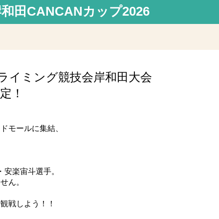
田CANCANカップ2026
クライミング競技会岸和田大会
決定！
イドモールに集結、
表・安楽宙斗選手。
ません。
で観戦しよう！！