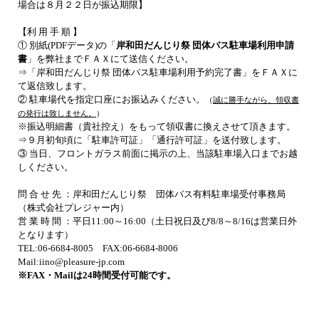
場合は８月２２日が振込期限】
【利 用 手 順 】
① 別紙(PDFデータ)の「
岸和田だんじり祭 団体バス駐車場利用申請
書
」を弊社までＦＡＸにて送信ください。
⇒「岸和田だんじり祭 団体バス駐車場利用予約完了書」をＦＡＸに
て返信致します。
② 駐車場代を指定口座にお振込みください。
（
誠に勝手ながら、領収書
の発行は致しません。
）
※振込明細書（貴社控え）をもって領収書に換えさせて頂きます。
⇒９月初旬頃に「駐車許可証」「通行許可証」を送付致します。
③ 当日、フロントガラス前面に掲示の上、当該駐車場入口までお越
しください。
問 合 せ 先 ：岸和田だんじり祭 団体バス有料駐車場受付事務局
（株式会社プレジャー内）
営 業 時 間 ：平日
11:00
～
16:00
（土日祝日及び
8/8
～
8/16
は営業日外
となります）
TEL:06-6684-8005
FAX:
06-6684-8006
Mail:iino@pleasure-jp.com
※FAX・Mailは24時間受付可能です。